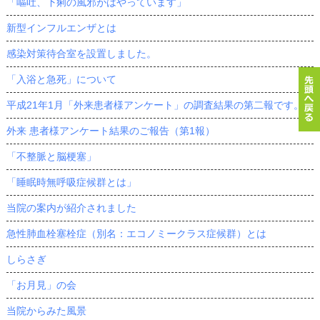
「嘔吐、下痢の風邪がはやっています」
新型インフルエンザとは
感染対策待合室を設置しました。
「入浴と急死」について
平成21年1月「外来患者様アンケート」の調査結果の第二報です。
外来 患者様アンケート結果のご報告（第1報）
「不整脈と脳梗塞」
「睡眠時無呼吸症候群とは」
当院の案内が紹介されました
急性肺血栓塞栓症（別名：エコノミークラス症候群）とは
しらさぎ
「お月見」の会
当院からみた風景