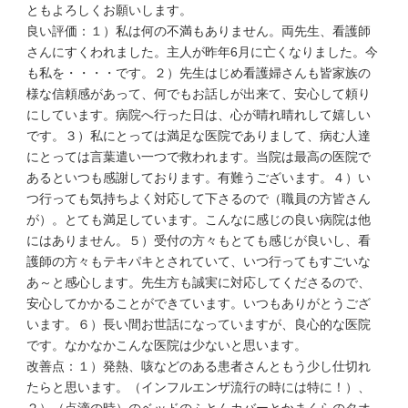
ともよろしくお願いします。
良い評価：１）私は何の不満もありません。両先生、看護師
さんにすくわれました。主人が昨年6月に亡くなりました。今
も私を・・・・です。２）先生はじめ看護婦さんも皆家族の
様な信頼感があって、何でもお話しが出来て、安心して頼り
にしています。病院へ行った日は、心が晴れ晴れして嬉しい
です。３）私にとっては満足な医院でありまして、病む人達
にとっては言葉遣い一つで救われます。当院は最高の医院で
あるといつも感謝しております。有難うございます。４）い
つ行っても気持ちよく対応して下さるので（職員の方皆さん
が）。とても満足しています。こんなに感じの良い病院は他
にはありません。５）受付の方々もとても感じが良いし、看
護師の方々もテキパキとされていて、いつ行ってもすごいな
あ～と感心します。先生方も誠実に対応してくださるので、
安心してかかることができています。いつもありがとうござ
います。６）長い間お世話になっていますが、良心的な医院
です。なかなかこんな医院は少ないと思います。
改善点：１）発熱、咳などのある患者さんともう少し仕切れ
たらと思います。（インフルエンザ流行の時には特に！）、