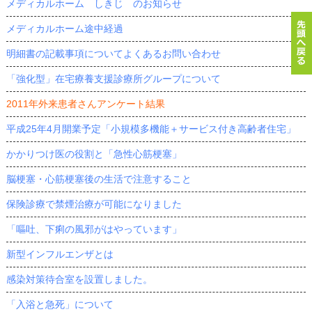
メディカルホーム しきじ のお知らせ
メディカルホーム途中経過
明細書の記載事項についてよくあるお問い合わせ
「強化型」在宅療養支援診療所グループについて
2011年外来患者さんアンケート結果
平成25年4月開業予定「小規模多機能＋サービス付き高齢者住宅」
かかりつけ医の役割と「急性心筋梗塞」
脳梗塞・心筋梗塞後の生活で注意すること
保険診療で禁煙治療が可能になりました
「嘔吐、下痢の風邪がはやっています」
新型インフルエンザとは
感染対策待合室を設置しました。
「入浴と急死」について